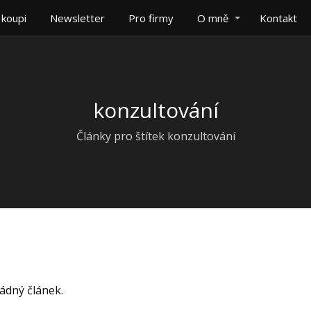
 koupi
Newsletter
Pro firmy
O mně
Kontakt
konzultování
Články pro štítek konzultování
žádný článek.