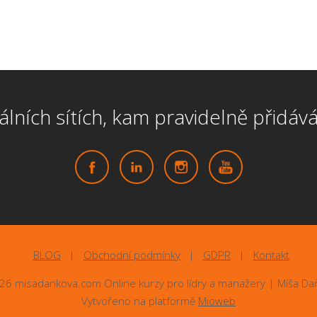
lních sítích, kam pravidelně přidává
BLOG
Obchodní podmínky
GDPR
Kontakt
26 misadankova.com Online kurzy pro lídry a manažery | Míša Da
Vytvořeno na platformě
Mioweb