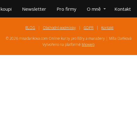
 koupi
Newsletter
Pro firmy
O mně
Kontakt
BLOG
Obchodní podmínky
GDPR
Kontakt
© 2026 misadankova.com Online kurzy pro lídry a manažery | Míša Daňková
Vytvořeno na platformě
Mioweb