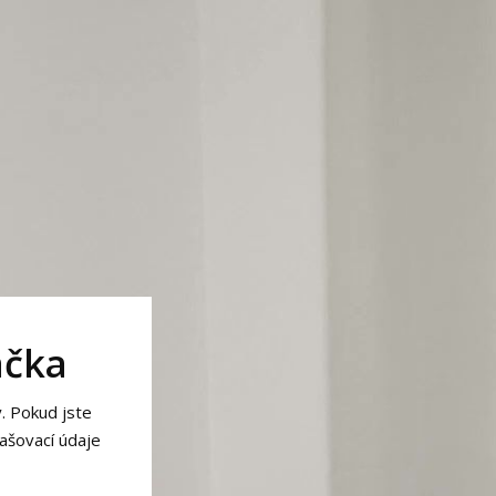
áčka
. Pokud jste
lašovací údaje